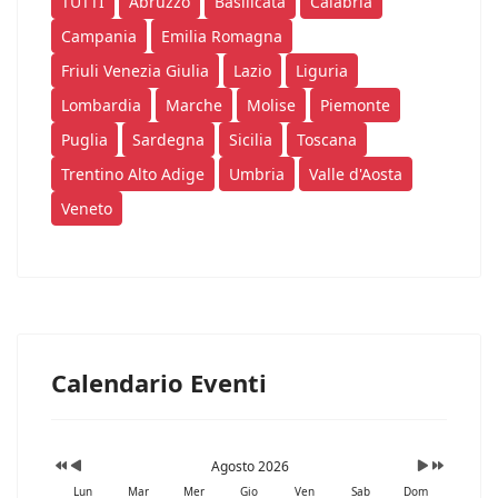
TUTTI
Abruzzo
Basilicata
Calabria
Campania
Emilia Romagna
Friuli Venezia Giulia
Lazio
Liguria
Lombardia
Marche
Molise
Piemonte
Puglia
Sardegna
Sicilia
Toscana
Trentino Alto Adige
Umbria
Valle d'Aosta
Veneto
Calendario Eventi
Agosto 2026
Lun
Mar
Mer
Gio
Ven
Sab
Dom