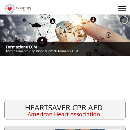
Precedente
Precedente
successivo
successivo
Formazione ECM
Accreditamento e gestione di eventi formativi ECM.
HEARTSAVER CPR AED
American Heart Association