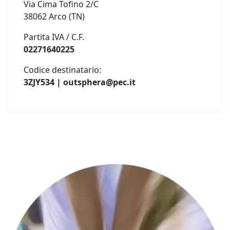
Via Cima Tofino 2/C
38062 Arco (TN)
Partita IVA / C.F.
02271640225
Codice destinatario:
3ZJY534 | outsphera@pec.it