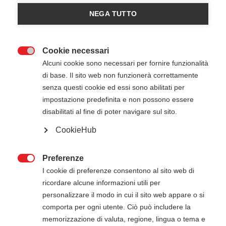
a
difendere e proteggere il valore della
NEGA TUTTO
vita
umana, cercando di
diffondere nelle
comunità la cultura del Primo Soccorso
e tutte
le pratiche di salvamento nelle varie condizioni e
Cookie necessari
situazioni.

Alcuni cookie sono necessari per fornire funzionalità
Organizza
eventi gratuiti
e
corsi certificativi
per
di base. Il sito web non funzionerà correttamente
la comunità, gli operatori sanitari e le aziende.
senza questi cookie ed essi sono abilitati per
impostazione predefinita e non possono essere
Dal 2015 Outsphera For Life è un
International
disabilitati al fine di poter navigare sul sito.
Training Center dell'American Heart
CookieHub
Association
(AHA ITC) e dal 2019 è un
Capitolo
internazionale dell'Internatoinal Trauma Life
Supporto
(ITLS Chapter).
Preferenze

I cookie di preferenze consentono al sito web di
Outsphera For Life
è inoltre
accreditata in
ricordare alcune informazioni utili per
diverse Regioni italiane
per il
personalizzare il modo in cui il sito web appare o si
rilascio dell’abilitazione all’utilizzo del
comporta per ogni utente. Ciò può includere la
defibrillatore (AED) da parte di personale non
memorizzazione di valuta, regione, lingua o tema e
sanitario (ai sensi del c.d. "Decreto Balduzzi").