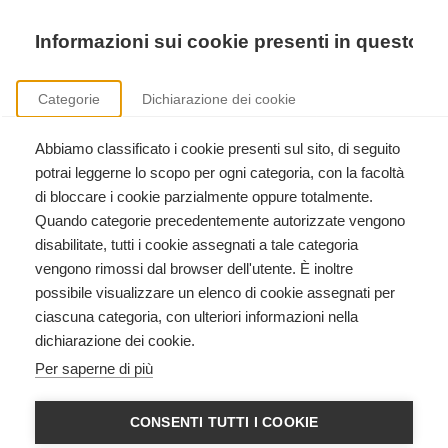
Precedente
Precedente
successivo
successivo
Informazioni sui cookie presenti in questo si
Categorie
Dichiarazione dei cookie
Abbiamo classificato i cookie presenti sul sito, di seguito
Formazione istruttori International Trauma Life Support
potrai leggerne lo scopo per ogni categoria, con la facoltà
Clicca qui per scoprire come diventare istruttore International Trauma Life Support.
di bloccare i cookie parzialmente oppure totalmente.
Quando categorie precedentemente autorizzate vengono
disabilitate, tutti i cookie assegnati a tale categoria
vengono rimossi dal browser dell'utente. È inoltre
possibile visualizzare un elenco di cookie assegnati per
ciascuna categoria, con ulteriori informazioni nella
dichiarazione dei cookie.
Chi siamo
Per saperne di più
Outsphera For Life
è un Centro di Formazione
CONSENTI TUTTI I COOKIE
che si è costituito con l’obiettivo di contribuire