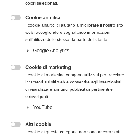
colori selezionati.
Cookie analitici

I cookie analitici ci aiutano a migliorare il nostro sito
Come diventare istruttore e aprire
web raccogliendo e segnalando informazioni
un International Training Site
sull’utilizzo dello stesso da parte dell’utente.
American Heart Association con
Google Analytics
Outsphera
Cookie di marketing
American Heart Association
(in breve AHA) è

I cookie di marketing vengono utilizzati per tracciare
una organizzazione mondiale, con sede a Dallas
i visitatori sui siti web e consentire agli inserzionisti
(USA) e presente in tutto il mondo attraverso gli
di visualizzare annunci pubblicitari pertinenti e
International Training Center (ITC) autorizzati. Dal
coinvolgenti.
2015 Outsphera Srl è uno di questi.
YouTube
Altri cookie

I cookie di questa categoria non sono ancora stati