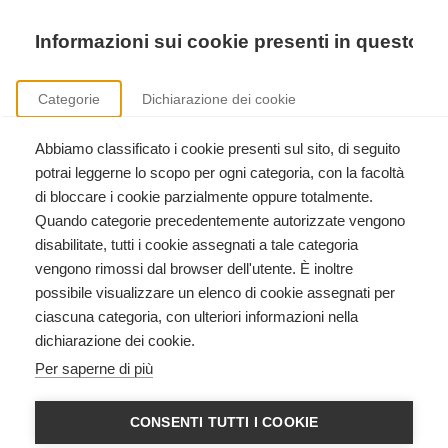
Precedente
Precedente
successivo
successivo
Informazioni sui cookie presenti in questo si
Categorie
Dichiarazione dei cookie
Abbiamo classificato i cookie presenti sul sito, di seguito
Sicurezza nei luoghi di lavoro
potrai leggerne lo scopo per ogni categoria, con la facoltà
Formazione aziendale ai sensi del D.Lgs. 81/2008.
di bloccare i cookie parzialmente oppure totalmente.
Quando categorie precedentemente autorizzate vengono
disabilitate, tutti i cookie assegnati a tale categoria
vengono rimossi dal browser dell'utente. È inoltre
possibile visualizzare un elenco di cookie assegnati per
ciascuna categoria, con ulteriori informazioni nella
dichiarazione dei cookie.
Nuove Linee Guida American Heart
Per saperne di più
Association 2025
CONSENTI TUTTI I COOKIE
16 Novembre 2025