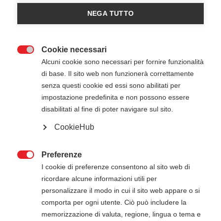
NEGA TUTTO
Cookie necessari

Alcuni cookie sono necessari per fornire funzionalità
di base. Il sito web non funzionerà correttamente
senza questi cookie ed essi sono abilitati per
impostazione predefinita e non possono essere
disabilitati al fine di poter navigare sul sito.
Scarica la sintesi in italiano delle
CookieHub
nuove linee guida American Heart
Association per la rianimazione
Preferenze
cardiopolmonare

I cookie di preferenze consentono al sito web di
ricordare alcune informazioni utili per
2025 Sintesi delle linee guida RCP ed ECC
personalizzare il modo in cui il sito web appare o si
- AHA
comporta per ogni utente. Ciò può includere la
memorizzazione di valuta, regione, lingua o tema e