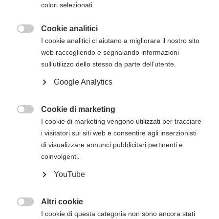
colori selezionati.
2024 Sintesi delle linee guida First Aid -
AHA e ARC
Cookie analitici

I cookie analitici ci aiutano a migliorare il nostro sito
Consulta online le linee guida
web raccogliendo e segnalando informazioni
complete in inglese sul sito
sull’utilizzo dello stesso da parte dell’utente.
dell'American Heart Association
Google Analytics
2025 Resuscitation Guidelines
Cookie di marketing

2025 Algorithms
I cookie di marketing vengono utilizzati per tracciare
i visitatori sui siti web e consentire agli inserzionisti
2024 First Aid Guidelines
di visualizzare annunci pubblicitari pertinenti e
coinvolgenti.
Guideline Highlights and Focused Updates
YouTube
Scarica le linee guida complete in
Altri cookie
inglese

I cookie di questa categoria non sono ancora stati