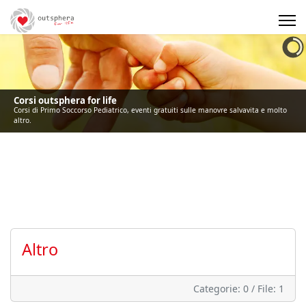
Precedente
Precedente
successivo
successivo
Corsi outsphera for life
Corsi di Primo Soccorso Pediatrico, eventi gratuiti sulle manovre salvavita e molto
altro.
Altro
Categorie: 0
/
File: 1