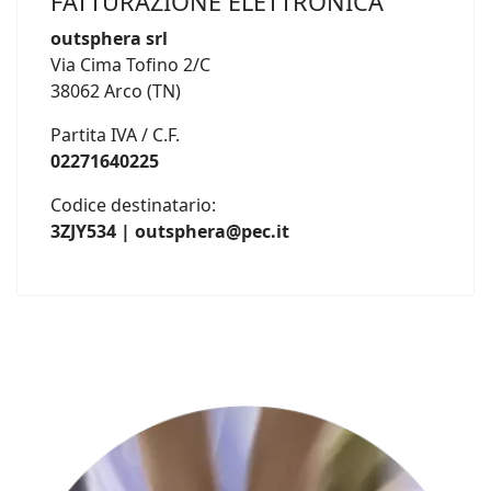
FATTURAZIONE ELETTRONICA
outsphera srl
Via Cima Tofino 2/C
38062 Arco (TN)
Partita IVA / C.F.
02271640225
Codice destinatario:
3ZJY534 | outsphera@pec.it