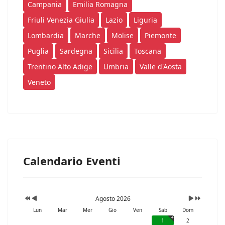
Campania
Emilia Romagna
Friuli Venezia Giulia
Lazio
Liguria
Lombardia
Marche
Molise
Piemonte
Puglia
Sardegna
Sicilia
Toscana
Trentino Alto Adige
Umbria
Valle d'Aosta
Veneto
Calendario Eventi
Agosto 2026
Lun
Mar
Mer
Gio
Ven
Sab
Dom
1
2