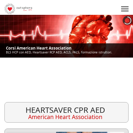
Precedente
Precedente
successivo
successivo
Corsi American Heart Association
BLS HCP con AED, Heartsaver RCP AED, ACLS, PALS, formazione istruttori.
HEARTSAVER CPR AED
American Heart Association