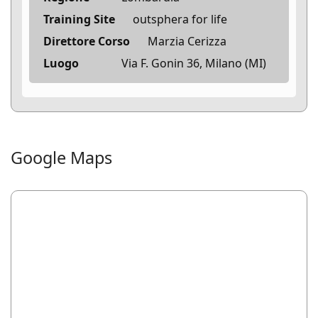
Training Site
outsphera for life
Direttore Corso
Marzia Cerizza
Luogo
Via F. Gonin 36, Milano (MI)
Google Maps