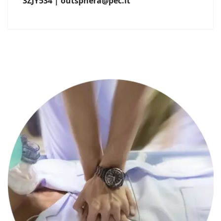
3ZJY534 | outsphera@pec.it