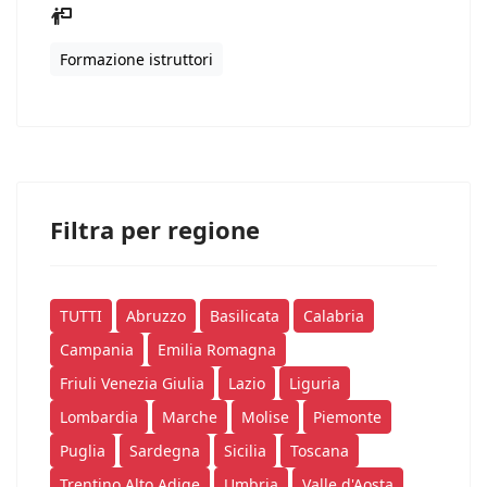
Formazione istruttori
Filtra per regione
TUTTI
Abruzzo
Basilicata
Calabria
Campania
Emilia Romagna
Friuli Venezia Giulia
Lazio
Liguria
Lombardia
Marche
Molise
Piemonte
Puglia
Sardegna
Sicilia
Toscana
Trentino Alto Adige
Umbria
Valle d'Aosta