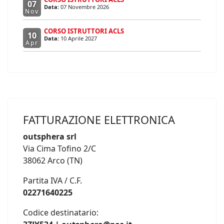
07
Data:
07 Novembre 2026
Nov
CORSO ISTRUTTORI ACLS
10
Data:
10 Aprile 2027
Apr
FATTURAZIONE ELETTRONICA
outsphera srl
Via Cima Tofino 2/C
38062 Arco (TN)
Partita IVA / C.F.
02271640225
Codice destinatario: