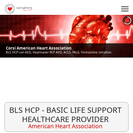
Precedente
Precedente
successivo
successivo
Corsi American Heart Association
BLS HCP con AED, Heartsaver RCP AED, ACLS, PALS, formazione istruttori.
BLS HCP - BASIC LIFE SUPPORT
HEALTHCARE PROVIDER
American Heart Association