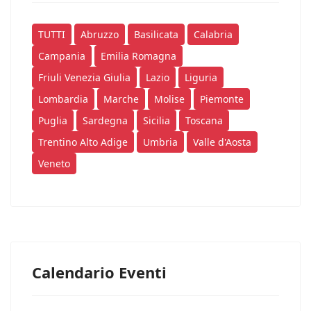
TUTTI
Abruzzo
Basilicata
Calabria
Campania
Emilia Romagna
Friuli Venezia Giulia
Lazio
Liguria
Lombardia
Marche
Molise
Piemonte
Puglia
Sardegna
Sicilia
Toscana
Trentino Alto Adige
Umbria
Valle d'Aosta
Veneto
Calendario Eventi