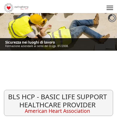
Precedente
Precedente
successivo
successivo
Sicurezza nei luoghi di lavoro
Formazione aziendale ai sensi del D.Lgs. 81/2008.
BLS HCP - BASIC LIFE SUPPORT
HEALTHCARE PROVIDER
American Heart Association