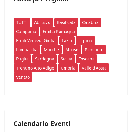
TUTTI
Abruzzo
Basilicata
Calabria
Campania
Emilia Romagna
Friuli Venezia Giulia
Lazio
Liguria
Lombardia
Marche
Molise
Piemonte
Puglia
Sardegna
Sicilia
Toscana
Trentino Alto Adige
Umbria
Valle d'Aosta
Veneto
Calendario Eventi