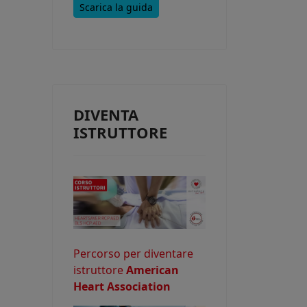
Scarica la guida
e consentire
DIVENTA
o potrebbe
ISTRUTTORE
Percorso per diventare
istruttore
American
Heart Association