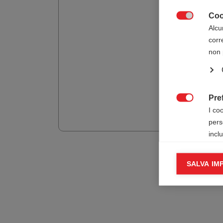
Coo

Alcu
corr
non 
Pre

I co
pers
incl
Cook
SALVA IM

I co
infor