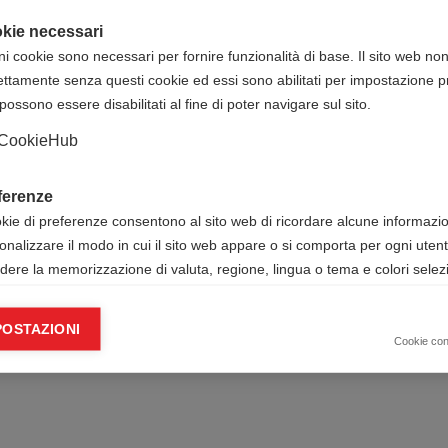
kie necessari
ni cookie sono necessari per fornire funzionalità di base. Il sito web no
ettamente senza questi cookie ed essi sono abilitati per impostazione pr
possono essere disabilitati al fine di poter navigare sul sito.
CookieHub
ferenze
okie di preferenze consentono al sito web di ricordare alcune informazion
onalizzare il modo in cui il sito web appare o si comporta per ogni uten
udere la memorizzazione di valuta, regione, lingua o tema e colori selezi
ie analitici
POSTAZIONI
okie analitici ci aiutano a migliorare il nostro sito web raccogliendo e s
Cookie co
mazioni sull’utilizzo dello stesso da parte dell’utente.
Google Analytics