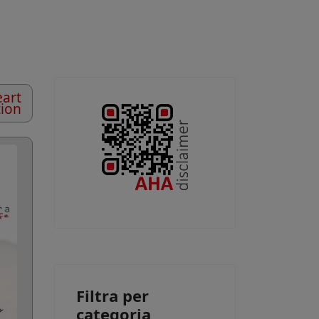
art
tion
Filtra per
categoria