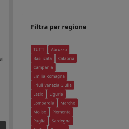
Filtra per regione
TUTTI
Abruzzo
Basilicata
Calabria
el
Campania
Emilia Romagna
Friuli Venezia Giulia
Lazio
Liguria
Lombardia
Marche
Molise
Piemonte
Puglia
Sardegna