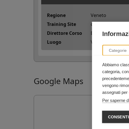
Regione
Veneto
Training Site
outsphera for life
Direttore Corso
Enrico Basso
Informazi
Luogo
Via Pier Santi Mat
Categorie
Abbiamo classi
categoria, con
Google Maps
precedentement
vengono rimoss
assegnati per 
Per saperne di
CONSENTI