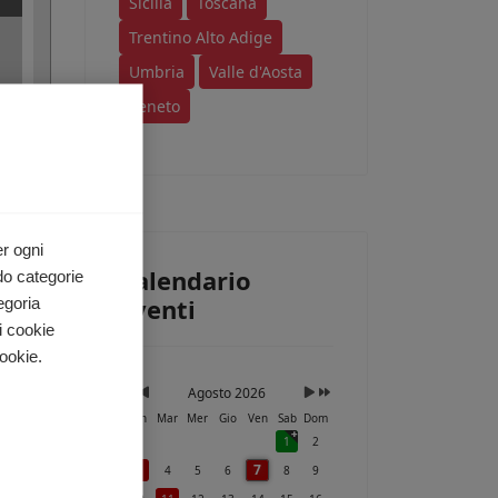
Sicilia
Toscana
Trentino Alto Adige
Umbria
Valle d'Aosta
Veneto
er ogni
Calendario
do categorie
Eventi
egoria
i cookie
ookie.
Agosto 2026
Lun
Mar
Mer
Gio
Ven
Sab
Dom
1
2
7
3
4
5
6
8
9