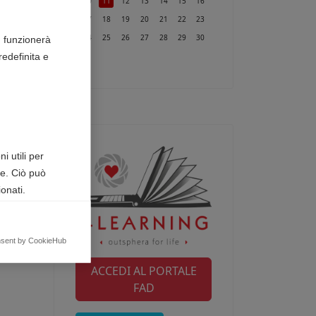
10
11
12
13
14
15
16
17
18
19
20
21
22
23
24
25
26
27
28
29
30
n funzionerà
edefinita e
31
i utili per
te. Ciò può
onati.
egnalando
nsent by CookieHub
ACCEDI AL PORTALE
FAD