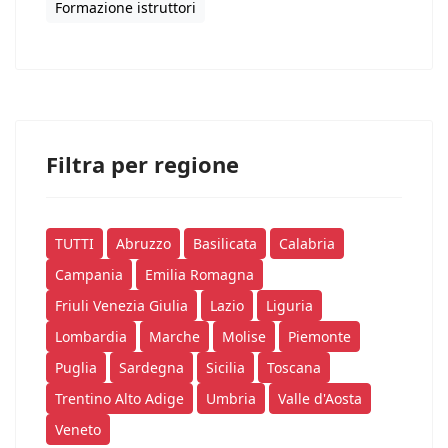
Formazione istruttori
Filtra per regione
TUTTI
Abruzzo
Basilicata
Calabria
Campania
Emilia Romagna
Friuli Venezia Giulia
Lazio
Liguria
Lombardia
Marche
Molise
Piemonte
Puglia
Sardegna
Sicilia
Toscana
Trentino Alto Adige
Umbria
Valle d'Aosta
Veneto