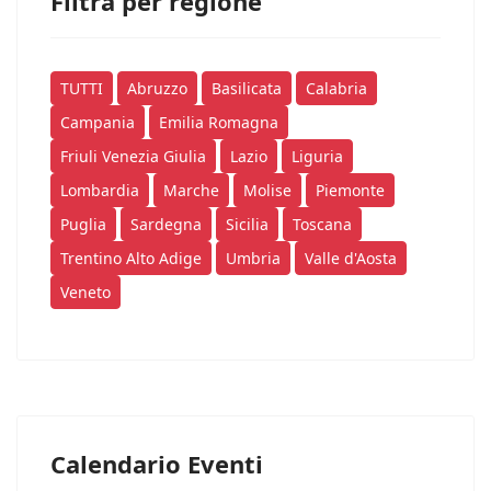
Filtra per regione
TUTTI
Abruzzo
Basilicata
Calabria
Campania
Emilia Romagna
Friuli Venezia Giulia
Lazio
Liguria
Lombardia
Marche
Molise
Piemonte
Puglia
Sardegna
Sicilia
Toscana
Trentino Alto Adige
Umbria
Valle d'Aosta
Veneto
Calendario Eventi