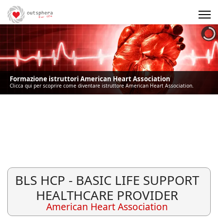
Precedente
Precedente
successivo
successivo
Formazione istruttori American Heart Association
Clicca qui per scoprire come diventare istruttore American Heart Association.
BLS HCP - BASIC LIFE SUPPORT
HEALTHCARE PROVIDER
American Heart Association