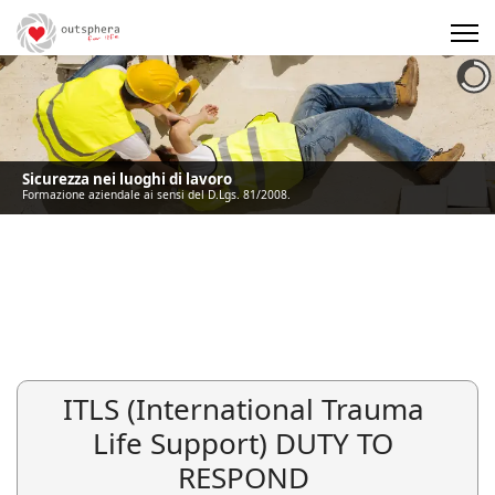
Precedente
Precedente
successivo
successivo
Sicurezza nei luoghi di lavoro
Formazione aziendale ai sensi del D.Lgs. 81/2008.
ITLS (International Trauma
Life Support) DUTY TO
RESPOND