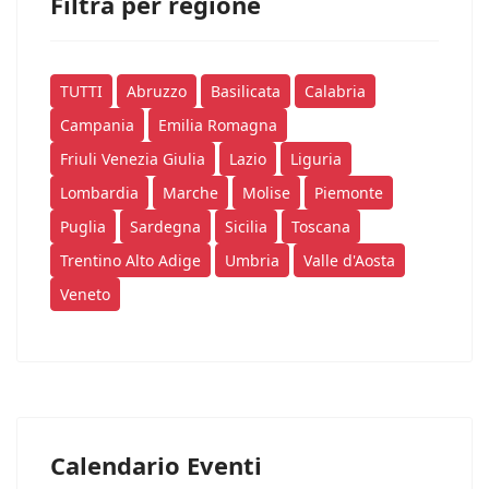
Filtra per regione
TUTTI
Abruzzo
Basilicata
Calabria
Campania
Emilia Romagna
Friuli Venezia Giulia
Lazio
Liguria
Lombardia
Marche
Molise
Piemonte
Puglia
Sardegna
Sicilia
Toscana
Trentino Alto Adige
Umbria
Valle d'Aosta
Veneto
Calendario Eventi