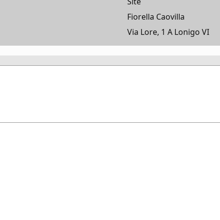
Site
Fiorella Caovilla
Via Lore, 1 A Lonigo VI