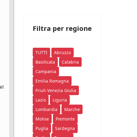
Filtra per regione
TUTTI
Abruzzo
Basilicata
Calabria
Campania
Emilia Romagna
el
Friuli Venezia Giulia
Lazio
Liguria
Lombardia
Marche
Molise
Piemonte
Puglia
Sardegna