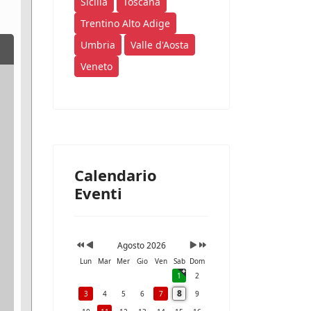
Sicilia
Toscana
Trentino Alto Adige
Umbria
Valle d'Aosta
Veneto
Calendario
Eventi
Agosto 2026
Lun
Mar
Mer
Gio
Ven
Sab
Dom
1
2
8
3
4
5
6
7
9