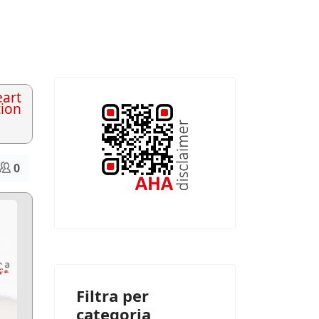
art
tion
0
Filtra per
categoria