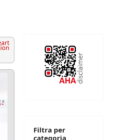
art
tion
Filtra per
categoria