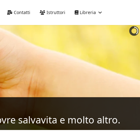
Precedente
Precedente
successivo
successivo
Contatti
Istruttori
Libreria
vre salvavita e molto altro.