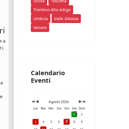
Sicilia
Toscana
Trentino Alto Adige
Umbria
Valle d'Aosta
ri
Veneto
e a
i.
Calendario
Eventi
na
le
Agosto 2026
Lun
Mar
Mer
Gio
Ven
Sab
Dom
1
2
7
3
4
5
6
8
9