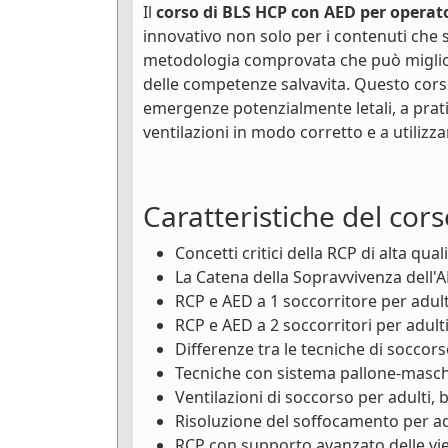
Il
corso di BLS HCP con AED per operato
innovativo non solo per i contenuti che s
metodologia comprovata che può miglior
delle competenze salvavita. Questo cors
emergenze potenzialmente letali, a prati
ventilazioni in modo corretto e a utiliz
Caratteristiche del cors
Concetti critici della RCP di alta qual
La Catena della Sopravvivenza dell'
RCP e AED a 1 soccorritore per adulti
RCP e AED a 2 soccorritori per adulti
Differenze tra le tecniche di soccors
Tecniche con sistema pallone-masche
Ventilazioni di soccorso per adulti, 
Risoluzione del soffocamento per adu
RCP con supporto avanzato delle vie