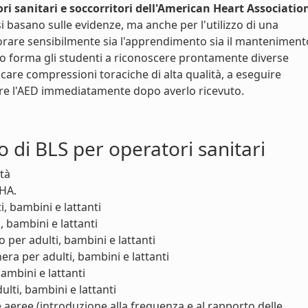
ri sanitari e soccorritori dell'American Heart Associatio
i basano sulle evidenze, ma anche per l'utilizzo di una
are sensibilmente sia l'apprendimento sia il manteniment
o forma gli studenti a riconoscere prontamente diverse
care compressioni toraciche di alta qualità, a eseguire
zare l'AED immediatamente dopo averlo ricevuto.
o di BLS per operatori sanitari
ità
AHA.
, bambini e lattanti
, bambini e lattanti
o per adulti, bambini e lattanti
ra per adulti, bambini e lattanti
bambini e lattanti
lti, bambini e lattanti
 aeree (introduzione alla frequenza e al rapporto delle