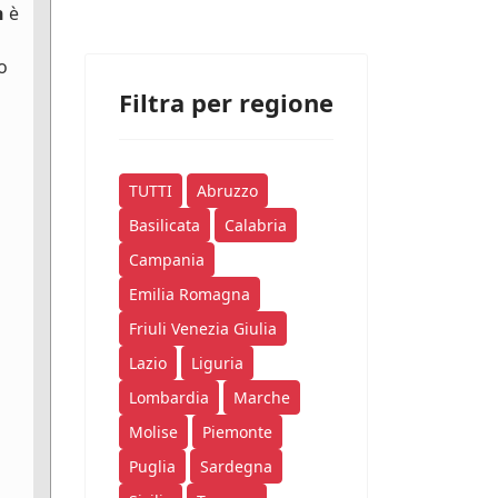
n
è
o
Filtra per regione
TUTTI
Abruzzo
Basilicata
Calabria
Campania
Emilia Romagna
Friuli Venezia Giulia
Lazio
Liguria
Lombardia
Marche
Molise
Piemonte
Puglia
Sardegna