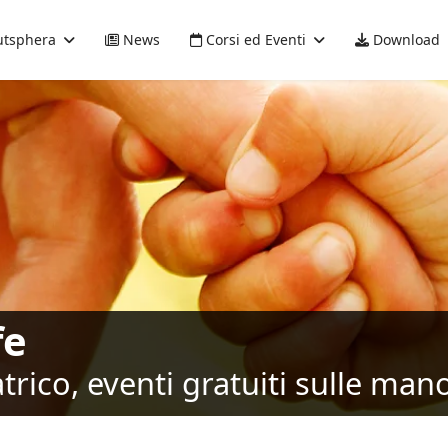
tsphera
News
Corsi ed Eventi
Download
fe
rico, eventi gratuiti sulle mano