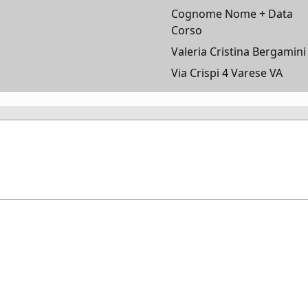
Cognome Nome + Data
Corso
Valeria Cristina Bergamini
Via Crispi 4 Varese VA