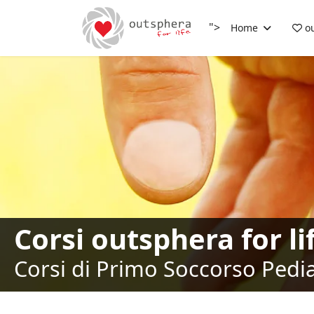
">
Home
ou
Corsi outsphera for li
Corsi di Primo Soccorso Pediat