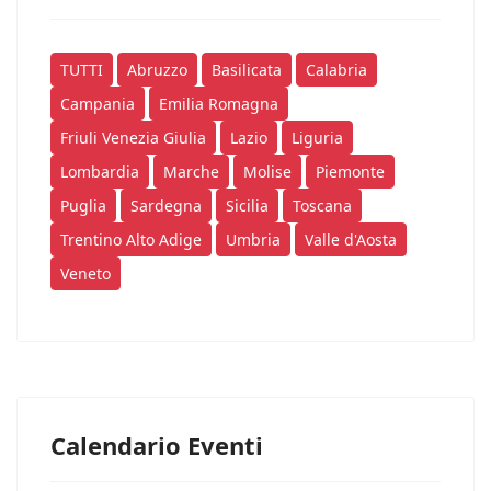
TUTTI
Abruzzo
Basilicata
Calabria
Campania
Emilia Romagna
Friuli Venezia Giulia
Lazio
Liguria
Lombardia
Marche
Molise
Piemonte
Puglia
Sardegna
Sicilia
Toscana
Trentino Alto Adige
Umbria
Valle d'Aosta
Veneto
Calendario Eventi