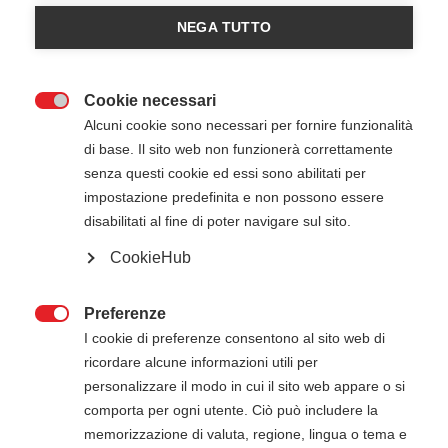
American Heart Association
NEGA TUTTO
Registrazioni chiuse
5
Cookie necessari

Alcuni cookie sono necessari per fornire funzionalità
di base. Il sito web non funzionerà correttamente
senza questi cookie ed essi sono abilitati per
impostazione predefinita e non possono essere
disabilitati al fine di poter navigare sul sito.
CookieHub
18 Luglio 2025
08:30
-
17:30
TECNOMED TRENTO SRL - Trento TN
Preferenze

I cookie di preferenze consentono al sito web di
ricordare alcune informazioni utili per
personalizzare il modo in cui il sito web appare o si
ATTENZIONE
comporta per ogni utente. Ciò può includere la
memorizzazione di valuta, regione, lingua o tema e
Il pagamento della quota di iscrizione deve