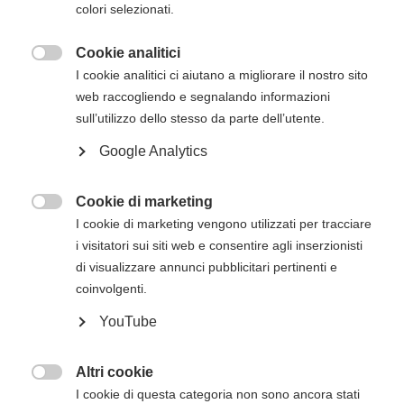
colori selezionati.
essere effettuato entro 5 giorni dalla data di
inizio del corso. Gli estremi per il pagamento, se
Cookie analitici
non presenti in questa pagina, verranno inviati

I cookie analitici ci aiutano a migliorare il nostro sito
via mail successivamente all'iscrizione online.
web raccogliendo e segnalando informazioni
sull’utilizzo dello stesso da parte dell’utente.
Descrizione del corso
Google Analytics
Il
corso di BLS HCP con AED per operatori
Cookie di marketing
sanitari e soccorritori dell'American Heart

I cookie di marketing vengono utilizzati per tracciare
Association
è innovativo non solo per i
i visitatori sui siti web e consentire agli inserzionisti
contenuti che si basano sulle evidenze, ma
di visualizzare annunci pubblicitari pertinenti e
anche per l'utilizzo di una metodologia
coinvolgenti.
comprovata che può migliorare sensibilmente
sia l'apprendimento sia il mantenimento delle
YouTube
competenze salvavita. Questo corso forma gli
studenti a riconoscere prontamente diverse
Altri cookie
emergenze potenzialmente letali, a praticare

I cookie di questa categoria non sono ancora stati
compressioni toraciche di alta qualità, a