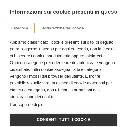
Precedente
Precedente
successivo
successivo
Informazioni sui cookie presenti in questo si
Categorie
Dichiarazione dei cookie
Abbiamo classificato i cookie presenti sul sito, di seguito
Sicurezza nei luoghi di lavoro
potrai leggerne lo scopo per ogni categoria, con la facoltà
Formazione aziendale ai sensi del D.Lgs. 81/2008.
di bloccare i cookie parzialmente oppure totalmente.
Quando categorie precedentemente autorizzate vengono
disabilitate, tutti i cookie assegnati a tale categoria
vengono rimossi dal browser dell'utente. È inoltre
possibile visualizzare un elenco di cookie assegnati per
ciascuna categoria, con ulteriori informazioni nella
dichiarazione dei cookie.
BLS Health Care Provider AED
Per saperne di più
American Heart Association -
ECM
CONSENTI TUTTI I COOKIE