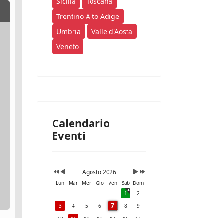
Sicilia
Toscana
Trentino Alto Adige
Umbria
Valle d'Aosta
Veneto
Calendario
Eventi
Agosto 2026
Lun
Mar
Mer
Gio
Ven
Sab
Dom
1
2
7
3
4
5
6
8
9