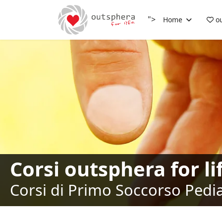
">
Home
ou
Corsi outsphera for li
Corsi di Primo Soccorso Pediat