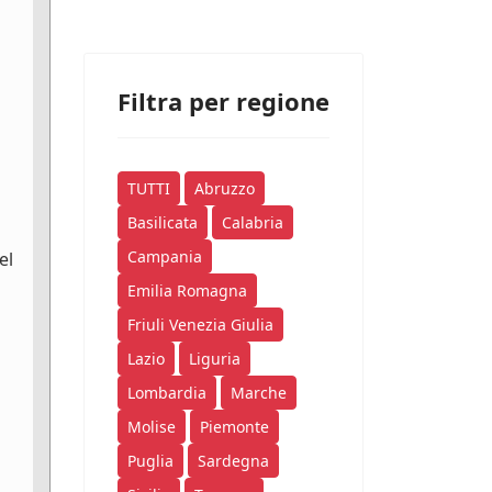
Filtra per regione
TUTTI
Abruzzo
Basilicata
Calabria
Campania
el
Emilia Romagna
Friuli Venezia Giulia
Lazio
Liguria
Lombardia
Marche
Molise
Piemonte
Puglia
Sardegna