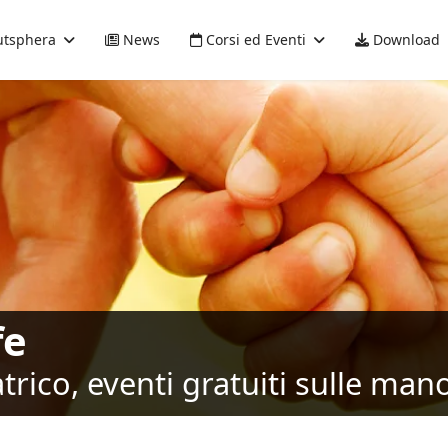
tsphera
News
Corsi ed Eventi
Download
fe
rico, eventi gratuiti sulle mano