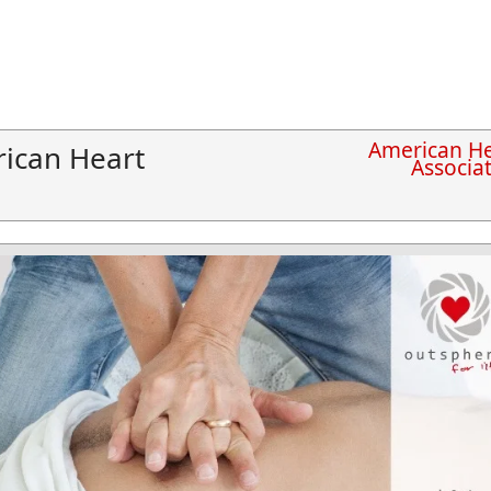
American He
ican Heart
Associa