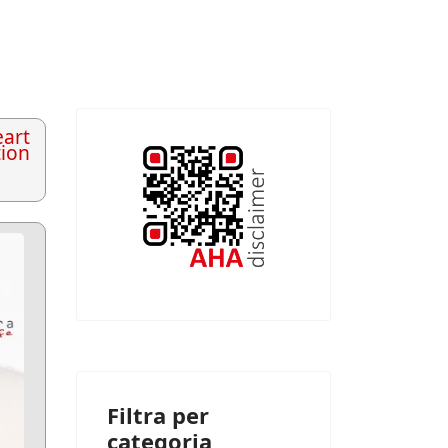
art
tion
Filtra per
categoria