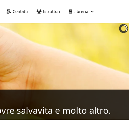
Precedente
Precedente
successivo
successivo
Contatti
Istruttori
Libreria
vre salvavita e molto altro.