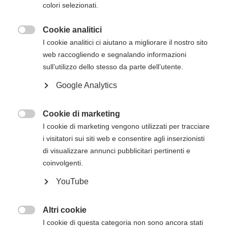
colori selezionati.
confermata solo dopo la valutazione della
candidatura e ad avvenuto pagamento della
Cookie analitici
quota di iscrizione, da effettuarsi entro 15 giorni

I cookie analitici ci aiutano a migliorare il nostro sito
dall'inizio del corso.
web raccogliendo e segnalando informazioni
sull’utilizzo dello stesso da parte dell’utente.
Per info ed iscrizioni contatta la segreteria
Google Analytics
(
segreteria@outsphera.it
,
+39 0464 871860).
Cookie di marketing

I cookie di marketing vengono utilizzati per tracciare
Descrizione del corso
i visitatori sui siti web e consentire agli inserzionisti
di visualizzare annunci pubblicitari pertinenti e
Il corso di Istruttore PALS American Heart
coinvolgenti.
Association abilita ad erogare corsi PALS e
PEARS, secondo quanto previsto dalle
YouTube
ultime linee guida dell’American Heart
Association, le più diffuse al mondo.
Altri cookie

I cookie di questa categoria non sono ancora stati
Diventando Istruttore PALS si acquisiranno le