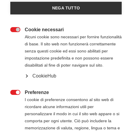
Registrazioni chiuse
1
NEGA TUTTO
Cookie necessari

Alcuni cookie sono necessari per fornire funzionalità
di base. Il sito web non funzionerà correttamente
senza questi cookie ed essi sono abilitati per
impostazione predefinita e non possono essere
disabilitati al fine di poter navigare sul sito.
CookieHub
7 Giugno 2025
08:30
-
18:30
Active Studio - Conegliano TV
Preferenze

I cookie di preferenze consentono al sito web di
ricordare alcune informazioni utili per
ATTENZIONE
personalizzare il modo in cui il sito web appare o si
comporta per ogni utente. Ciò può includere la
Il modulo di iscrizione online al corso istruttori
memorizzazione di valuta, regione, lingua o tema e
serve solo per prenotare il posto. L'iscrizione è