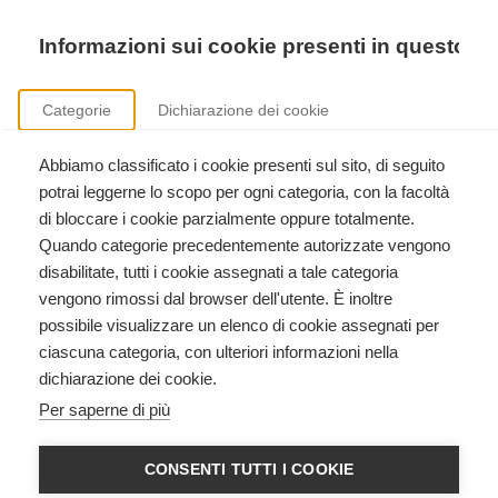
Precedente
Precedente
successivo
successivo
Informazioni sui cookie presenti in questo si
Categorie
Dichiarazione dei cookie
Abbiamo classificato i cookie presenti sul sito, di seguito
Formazione ECM
potrai leggerne lo scopo per ogni categoria, con la facoltà
Accreditamento e gestione di eventi formativi ECM.
di bloccare i cookie parzialmente oppure totalmente.
Quando categorie precedentemente autorizzate vengono
disabilitate, tutti i cookie assegnati a tale categoria
vengono rimossi dal browser dell'utente. È inoltre
possibile visualizzare un elenco di cookie assegnati per
ciascuna categoria, con ulteriori informazioni nella
dichiarazione dei cookie.
Corso Istruttori PALS American
Per saperne di più
Heart Association
American Heart Association - instructor
CONSENTI TUTTI I COOKIE