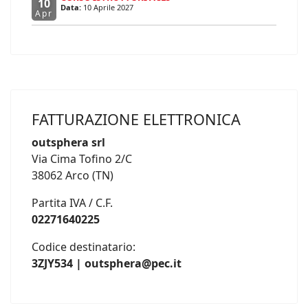
10
Data:
10 Aprile 2027
Apr
FATTURAZIONE ELETTRONICA
outsphera srl
Via Cima Tofino 2/C
38062 Arco (TN)
Partita IVA / C.F.
02271640225
Codice destinatario:
3ZJY534 | outsphera@pec.it