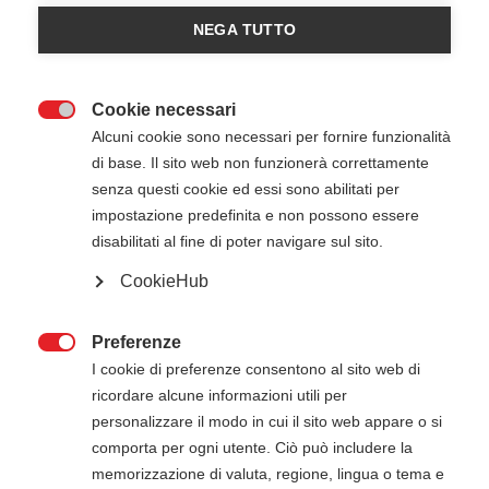
Registrazioni chiuse
0
NEGA TUTTO
Cookie necessari

Alcuni cookie sono necessari per fornire funzionalità
di base. Il sito web non funzionerà correttamente
senza questi cookie ed essi sono abilitati per
impostazione predefinita e non possono essere
disabilitati al fine di poter navigare sul sito.
CookieHub
25 Ottobre 2025
26 Ottobre 2025
09:00
-
17:00
Promedeus - Roma RM
Preferenze

I cookie di preferenze consentono al sito web di
ricordare alcune informazioni utili per
ATTENZIONE
personalizzare il modo in cui il sito web appare o si
comporta per ogni utente. Ciò può includere la
Il pagamento della quota di iscrizione deve
memorizzazione di valuta, regione, lingua o tema e
essere effettuato entro 15 giorni dalla data di