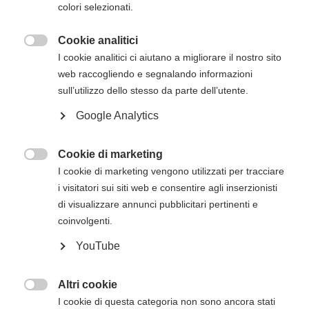
colori selezionati.
inizio del corso. Gli estremi per il pagamento, se
non presenti in questa pagina, verranno inviati
Cookie analitici
via mail successivamente all'iscrizione online.

I cookie analitici ci aiutano a migliorare il nostro sito
Descrizione del corso
web raccogliendo e segnalando informazioni
sull’utilizzo dello stesso da parte dell’utente.
Nel corso ITLS vengono presentate tutte le
patologie connesse con l’evento trauma e i
Google Analytics
principi di trattamento del paziente
traumatizzato in ambiente pre-ospedaliero.
Cookie di marketing

I cookie di marketing vengono utilizzati per tracciare
Il corso si sviluppa in lezioni frontali,
i visitatori sui siti web e consentire agli inserzionisti
esercitazioni pratiche e momenti di verifica delle
di visualizzare annunci pubblicitari pertinenti e
competenze in base alla certificazione rilasciata
coinvolgenti.
(di base o avanzata).
YouTube
Destinatari
Il corso ITLS ADVANCED è un
corso avanzato
Altri cookie
rivolto al personale sanitario che opera nel

I cookie di questa categoria non sono ancora stati