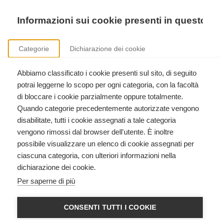
Precedente
Precedente
successivo
successivo
Informazioni sui cookie presenti in questo si
Categorie
Dichiarazione dei cookie
Abbiamo classificato i cookie presenti sul sito, di seguito
Formazione istruttori International Trauma Life Support
potrai leggerne lo scopo per ogni categoria, con la facoltà
Clicca qui per scoprire come diventare istruttore International Trauma Life Support.
di bloccare i cookie parzialmente oppure totalmente.
Quando categorie precedentemente autorizzate vengono
disabilitate, tutti i cookie assegnati a tale categoria
vengono rimossi dal browser dell'utente. È inoltre
possibile visualizzare un elenco di cookie assegnati per
ciascuna categoria, con ulteriori informazioni nella
dichiarazione dei cookie.
ITLS (International Trauma
Per saperne di più
Life Support) ADVANCED
International Trauma Life Support
CONSENTI TUTTI I COOKIE