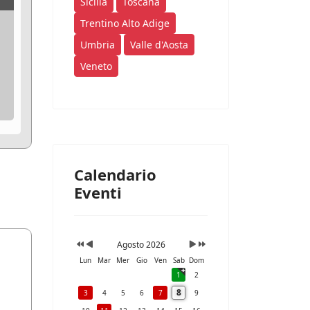
Sicilia
Toscana
Trentino Alto Adige
Umbria
Valle d'Aosta
Veneto
Calendario
Eventi
Agosto 2026
Lun
Mar
Mer
Gio
Ven
Sab
Dom
1
2
8
3
4
5
6
7
9