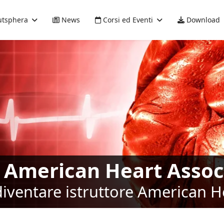
tsphera
News
Corsi ed Eventi
Download
i American Heart Assoc
diventare istruttore American H