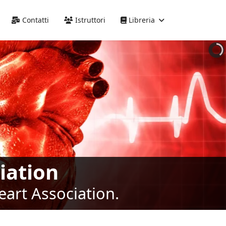
Precedente
Precedente
successivo
successivo
Contatti
Istruttori
Libreria
iation
eart Association.