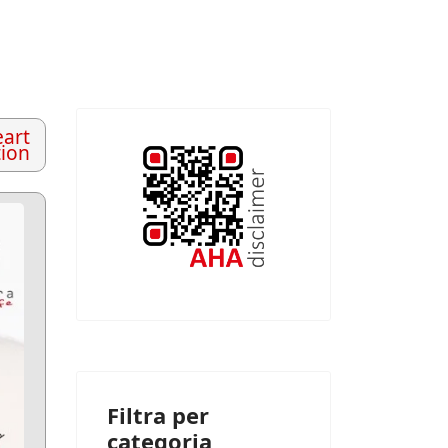
art
tion
Filtra per
categoria