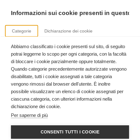
Precedente
Precedente
successivo
successivo
Informazioni sui cookie presenti in questo si
Categorie
Dichiarazione dei cookie
Abbiamo classificato i cookie presenti sul sito, di seguito
Sicurezza nei luoghi di lavoro
potrai leggerne lo scopo per ogni categoria, con la facoltà
Formazione aziendale ai sensi del D.Lgs. 81/2008.
di bloccare i cookie parzialmente oppure totalmente.
Quando categorie precedentemente autorizzate vengono
disabilitate, tutti i cookie assegnati a tale categoria
vengono rimossi dal browser dell'utente. È inoltre
possibile visualizzare un elenco di cookie assegnati per
ciascuna categoria, con ulteriori informazioni nella
dichiarazione dei cookie.
Heartsaver CPR AED American
Per saperne di più
Heart Association
American Heart Association
CONSENTI TUTTI I COOKIE