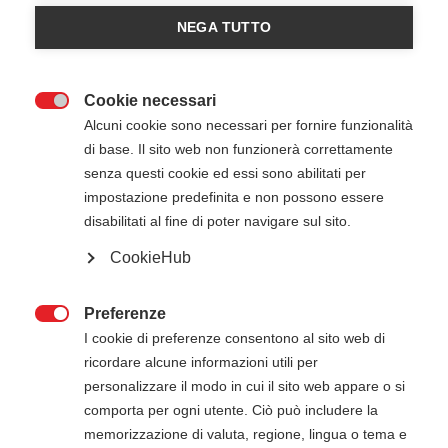
NEGA TUTTO
Cookie necessari

Alcuni cookie sono necessari per fornire funzionalità
di base. Il sito web non funzionerà correttamente
senza questi cookie ed essi sono abilitati per
impostazione predefinita e non possono essere
18 Novembre 2025
09:00
-
14:00
disabilitati al fine di poter navigare sul sito.
Nexi - Milano MI
CookieHub
Preferenze
ATTENZIONE

I cookie di preferenze consentono al sito web di
ricordare alcune informazioni utili per
Il pagamento della quota di iscrizione deve
personalizzare il modo in cui il sito web appare o si
essere effettuato entro 5 giorni dalla data di
comporta per ogni utente. Ciò può includere la
inizio del corso. Gli estremi per il pagamento, se
memorizzazione di valuta, regione, lingua o tema e
non presenti in questa pagina, verranno inviati