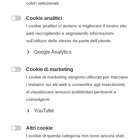
colori selezionati.
via mail successivamente all'iscrizione online.
Cookie analitici

I cookie analitici ci aiutano a migliorare il nostro sito
Descrizione del corso
web raccogliendo e segnalando informazioni
Il
corso Heartsaver RCP AED dell’American
sull’utilizzo dello stesso da parte dell’utente.
Heart Association
ha lo scopo di trasmettere
Google Analytics
agli studenti le competenze fondamentali e le
conoscenze necessarie per rispondere alle
Cookie di marketing
emergenze e gestirle nei minuti che precedono

I cookie di marketing vengono utilizzati per tracciare
l’arrivo del Sistema di Emergenza Territoriale
i visitatori sui siti web e consentire agli inserzionisti
(operatori di primo intervento).
di visualizzare annunci pubblicitari pertinenti e
Il corso Heartsaver RCP AED consentirà agli
coinvolgenti.
studenti di apprendere argomenti quali
YouTube
RCP e uso dell'AED sugli adulti
Moduli opzionali di RCP e uso dell'AED sui
Altri cookie
bambini e RCP sui lattanti

I cookie di questa categoria non sono ancora stati