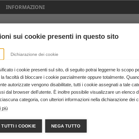
INFORMAZIONI
328 4721149
training@sos-sona.it
oni sui cookie presenti in questo sito
www.sos-sona.it
Veneto
Dichiarazione dei cookie
Associazione S.O.S. Servizio
ficato i cookie presenti sul sito, di seguito potrai leggerne lo scopo p
Operativo Sanitario Odv
 la facoltà di bloccare i cookie parzialmente oppure totalmente. Quan
Evento riservato
e autorizzate vengono disabilitate, tutti i cookie assegnati a tale cat
iti ECM (corso
Evento riservato
i dal browser dell'utente. È inoltre possibile visualizzare un elenco d
ciascuna categoria, con ulteriori informazioni nella dichiarazione dei c
Fiorella Bertoldi
 più
Via Della Scienza, 1 Verona VR
 TUTTI I COOKIE
NEGA TUTTO