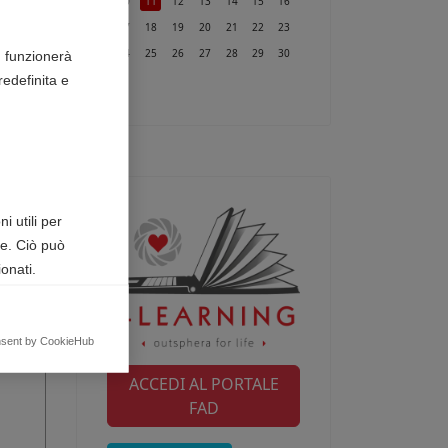
10
11
12
13
14
15
16
17
18
19
20
21
22
23
24
25
26
27
28
29
30
n funzionerà
edefinita e
31
i utili per
te. Ciò può
onati.
egnalando
nsent by CookieHub
ACCEDI AL PORTALE
FAD