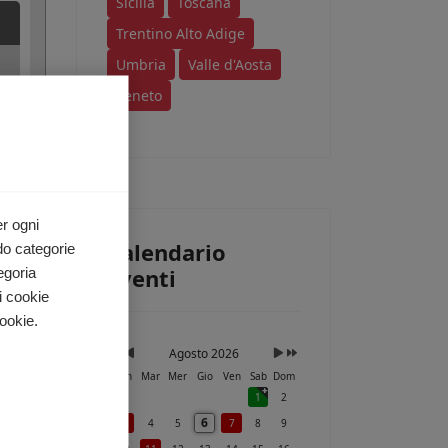
Sicilia
Toscana
Trentino Alto Adige
Umbria
Valle d'Aosta
Veneto
er ogni
Calendario
do categorie
Eventi
egoria
i cookie
ookie.
Agosto 2026
Lun
Mar
Mer
Gio
Ven
Sab
Dom
1
2
6
3
4
5
7
8
9