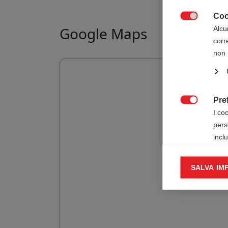
Coo

Google Maps
Alcu
corr
non 
Pre

I co
pers
incl
Cook
SALVA IM

I co
infor