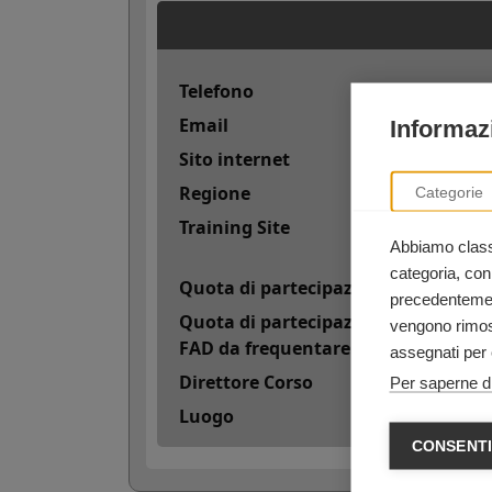
Telefono
Email
Informazi
Sito internet
Regione
Categorie
Training Site
Abbiamo classi
categoria, con
Quota di partecipazione
precedentement
Quota di partecipazione con 50 cred
vengono rimoss
FAD da frequentare online)
assegnati per 
Direttore Corso
Per saperne di
Luogo
CONSENTI