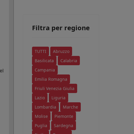
Filtra per regione
TUTTI
Abruzzo
Basilicata
Calabria
Campania
el
Emilia Romagna
Friuli Venezia Giulia
Lazio
Liguria
Lombardia
Marche
Molise
Piemonte
Puglia
Sardegna