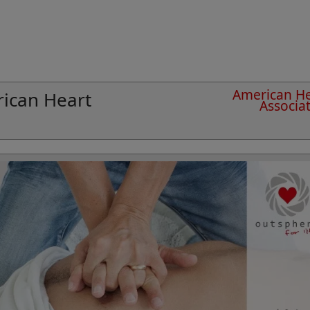
American He
ican Heart
Associa