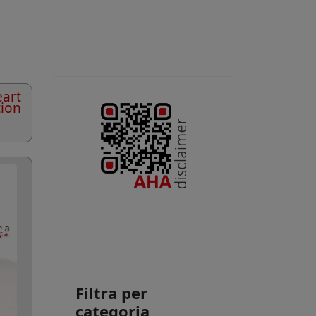
art
tion
Filtra per
categoria