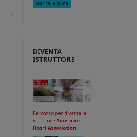
Scarica la guida
e consentire
DIVENTA
o potrebbe
ISTRUTTORE
Percorso per diventare
istruttore
American
Heart Association