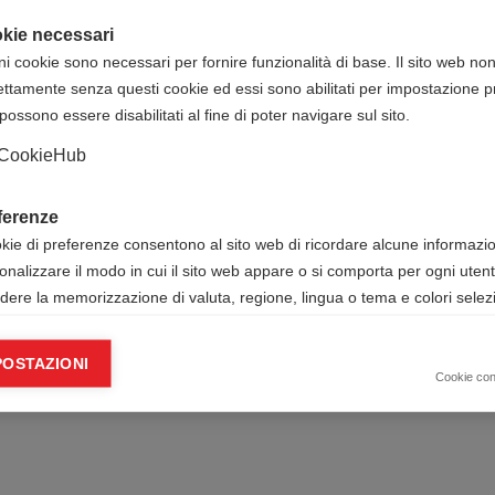
kie necessari
ni cookie sono necessari per fornire funzionalità di base. Il sito web no
ettamente senza questi cookie ed essi sono abilitati per impostazione pr
possono essere disabilitati al fine di poter navigare sul sito.
CookieHub
ferenze
okie di preferenze consentono al sito web di ricordare alcune informazion
onalizzare il modo in cui il sito web appare o si comporta per ogni uten
udere la memorizzazione di valuta, regione, lingua o tema e colori selezi
ie analitici
POSTAZIONI
okie analitici ci aiutano a migliorare il nostro sito web raccogliendo e s
Cookie co
mazioni sull’utilizzo dello stesso da parte dell’utente.
Google Analytics