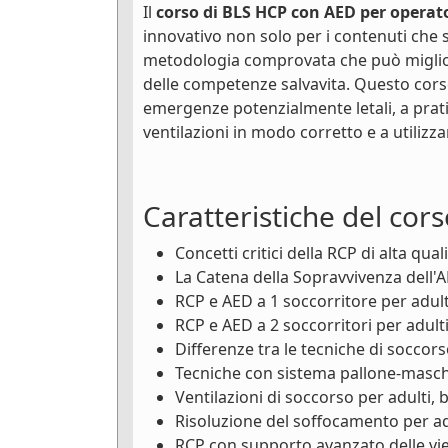
Il
corso di BLS HCP con AED per operato
innovativo non solo per i contenuti che s
metodologia comprovata che può miglior
delle competenze salvavita. Questo cors
emergenze potenzialmente letali, a prati
ventilazioni in modo corretto e a utiliz
Caratteristiche del cors
Concetti critici della RCP di alta qual
La Catena della Sopravvivenza dell'
RCP e AED a 1 soccorritore per adulti
RCP e AED a 2 soccorritori per adulti
Differenze tra le tecniche di soccors
Tecniche con sistema pallone-masche
Ventilazioni di soccorso per adulti, 
Risoluzione del soffocamento per adu
RCP con supporto avanzato delle vie