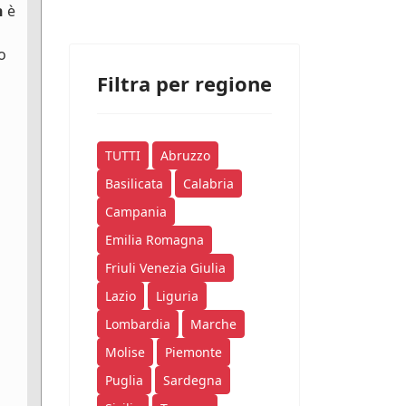
n
è
o
Filtra per regione
TUTTI
Abruzzo
Basilicata
Calabria
Campania
Emilia Romagna
Friuli Venezia Giulia
Lazio
Liguria
Lombardia
Marche
Molise
Piemonte
Puglia
Sardegna