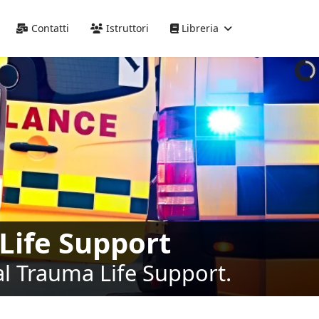
Precedente
Precedente
successivo
successivo
Contatti
Istruttori
Libreria
Life Support
al Trauma Life Support.