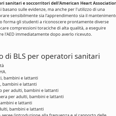
ri sanitari e soccorritori dell'American Heart Associatio
i basano sulle evidenze, ma anche per l'utilizzo di una
are sensibilmente sia l'apprendimento sia il manteniment
o forma gli studenti a riconoscere prontamente diverse
care compressioni toraciche di alta qualità, a eseguire
zare l'AED immediatamente dopo averlo ricevuto.
o di BLS per operatori sanitari
ità
AHA.
, bambini e lattanti
, bambini e lattanti
o per adulti, bambini e lattanti
ra per adulti, bambini e lattanti
bambini e lattanti
lti, bambini e lattanti
 aeree (introduzione alla frequenza e al rapporto delle