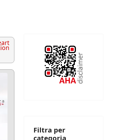
art
tion
Filtra per
categoria