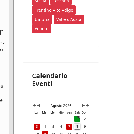
Sicilia
Toscana
Trentino Alto Adige
Umbria
Valle d'Aosta
ri
Veneto
e a
i.
Calendario
Eventi
na
le
Agosto 2026
Lun
Mar
Mer
Gio
Ven
Sab
Dom
1
2
8
3
4
5
6
7
9