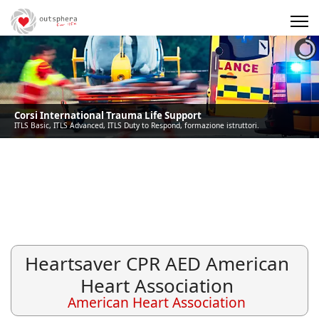
Precedente
Precedente
successivo
successivo
Corsi International Trauma Life Support
ITLS Basic, ITLS Advanced, ITLS Duty to Respond, formazione istruttori.
Heartsaver CPR AED American
Heart Association
American Heart Association