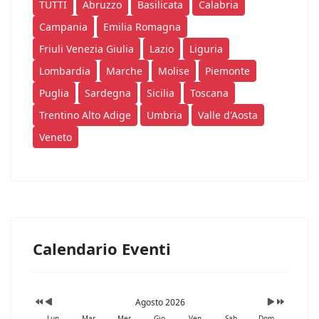
TUTTI
Abruzzo
Basilicata
Calabria
Campania
Emilia Romagna
Friuli Venezia Giulia
Lazio
Liguria
Lombardia
Marche
Molise
Piemonte
Puglia
Sardegna
Sicilia
Toscana
Trentino Alto Adige
Umbria
Valle d'Aosta
Veneto
Calendario Eventi
Agosto 2026
Lun
Mar
Mer
Gio
Ven
Sab
Dom