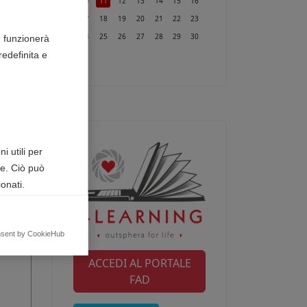
10
11
12
13
14
15
16
17
18
19
20
21
22
23
24
25
26
27
28
29
30
n funzionerà
edefinita e
31
i utili per
te. Ciò può
onati.
egnalando
nsent by CookieHub
ACCEDI AL PORTALE
FAD