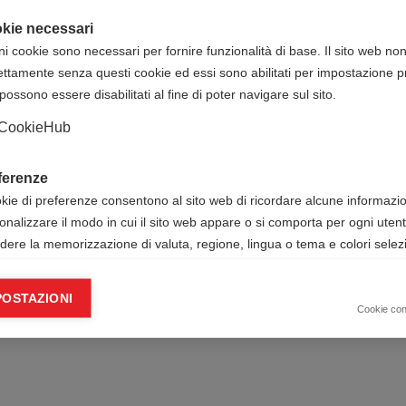
kie necessari
ni cookie sono necessari per fornire funzionalità di base. Il sito web no
ettamente senza questi cookie ed essi sono abilitati per impostazione pr
possono essere disabilitati al fine di poter navigare sul sito.
CookieHub
ferenze
okie di preferenze consentono al sito web di ricordare alcune informazion
onalizzare il modo in cui il sito web appare o si comporta per ogni uten
udere la memorizzazione di valuta, regione, lingua o tema e colori selezi
ie analitici
POSTAZIONI
okie analitici ci aiutano a migliorare il nostro sito web raccogliendo e s
Cookie co
mazioni sull’utilizzo dello stesso da parte dell’utente.
Google Analytics