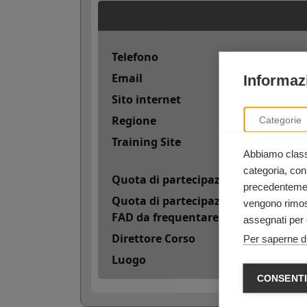
Telefono
Email
Informazi
Sito internet
Regione
Categorie
Training Site
Abbiamo classi
categoria, con
Quota di partecipazione
precedentement
Quota di partecipazione con 50 cred
vengono rimoss
FAD da frequentare online)
assegnati per 
Direttore Corso
Per saperne di
Luogo
CONSENTI