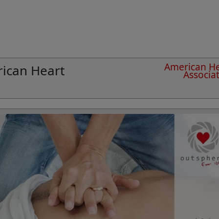
American He
ican Heart
Associa