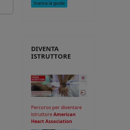
Scarica la guida
e consentire
DIVENTA
o potrebbe
ISTRUTTORE
Percorso per diventare
istruttore
American
Heart Association