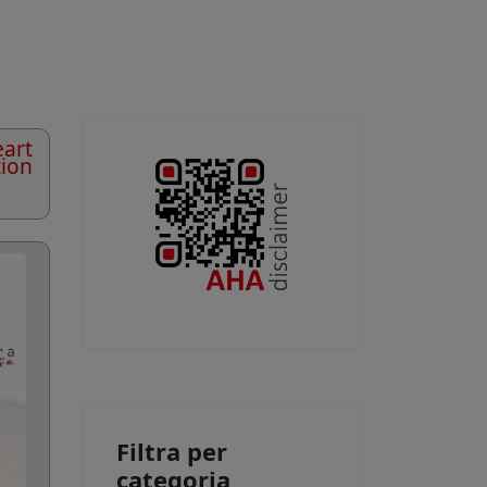
art
tion
Filtra per
categoria