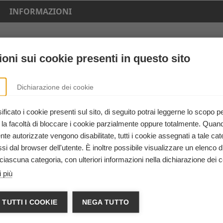
INFORMAZIONI
328 4721149
training@sos-sona.it
oni sui cookie presenti in questo sito
www.sos-sona.it
Veneto
Dichiarazione dei cookie
Associazione S.O.S. Servizio
ficato i cookie presenti sul sito, di seguito potrai leggerne lo scopo p
Operativo Sanitario Odv
 la facoltà di bloccare i cookie parzialmente oppure totalmente. Quan
Evento riservato
e autorizzate vengono disabilitate, tutti i cookie assegnati a tale cat
iti ECM (corso
Evento riservato
i dal browser dell'utente. È inoltre possibile visualizzare un elenco d
ciascuna categoria, con ulteriori informazioni nella dichiarazione dei c
Andrea Baldessarini
 più
Piazza Vittoria, 10 Sona VR
 TUTTI I COOKIE
NEGA TUTTO