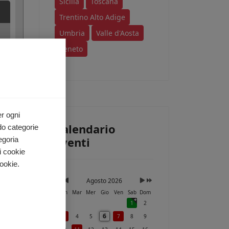
Sicilia
Toscana
Trentino Alto Adige
Umbria
Valle d'Aosta
Veneto
er ogni
Calendario
do categorie
Eventi
egoria
i cookie
ookie.
Agosto 2026
Lun
Mar
Mer
Gio
Ven
Sab
Dom
1
2
6
3
4
5
7
8
9