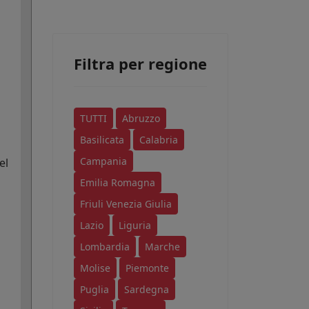
Filtra per regione
TUTTI
Abruzzo
Basilicata
Calabria
Campania
el
Emilia Romagna
Friuli Venezia Giulia
Lazio
Liguria
Lombardia
Marche
Molise
Piemonte
Puglia
Sardegna