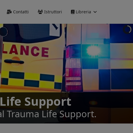
Precedente
Precedente
successivo
successivo
Contatti
Istruttori
Libreria
Life Support
al Trauma Life Support.