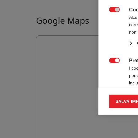
Coo

Google Maps
Alcu
corr
non 
Pre

I co
pers
incl
Cook
SALVA IM

I co
infor