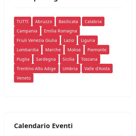
TUTTI
Abruzzo
Basilicata
Calabria
Campania
Emilia Romagna
Friuli Venezia Giulia
Lazio
Liguria
Lombardia
Marche
Molise
Piemonte
Puglia
Sardegna
Sicilia
Toscana
Trentino Alto Adige
Umbria
Valle d'Aosta
Veneto
Calendario Eventi