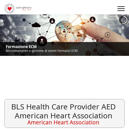
Precedente
Precedente
successivo
successivo
Formazione ECM
Accreditamento e gestione di eventi formativi ECM.
BLS Health Care Provider AED
American Heart Association
American Heart Association