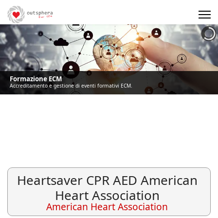
Precedente
Precedente
successivo
successivo
Formazione ECM
Accreditamento e gestione di eventi formativi ECM.
Heartsaver CPR AED American
Heart Association
American Heart Association