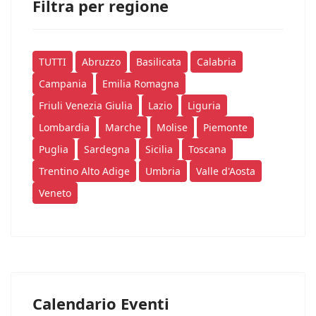
Filtra per regione
TUTTI
Abruzzo
Basilicata
Calabria
Campania
Emilia Romagna
Friuli Venezia Giulia
Lazio
Liguria
Lombardia
Marche
Molise
Piemonte
Puglia
Sardegna
Sicilia
Toscana
Trentino Alto Adige
Umbria
Valle d'Aosta
Veneto
Calendario Eventi