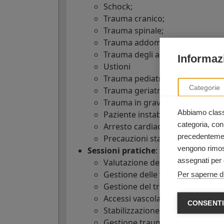
Schock;
Trauma cranico;
Trauma spinale;
Trauma addominale;
Trauma degli arti;
Informazi
Ustioni
Trauma pediatrico;
Categorie
Trauma geriatrico;
Trauma in gravidanza;
Abbiamo classi
Paziente instabile;
categoria, con
Arresto cardiaco nel paziente t
precedentement
Precauzioni standard
vengono rimoss
Sessioni pratiche
:
assegnati per 
Valutazione del paziente;
Gestione delle vie aeree;
Per saperne di
Gestione del trauma toracico;
Accessi vascolari;
CONSENTI
Stabilizzazione dei traumi verteb
Gestione traumi degli arti.