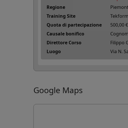
Coo
Regione
Piemon

I coo
Training Site
Tekfor
agli 
Quota di partecipazione
500,00 €
Causale bonifico
Cognome
Direttore Corso
Filippo 
Altr

I co
Luogo
Via N. S
esse
Google Maps