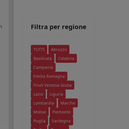
Filtra per regione
n
TUTTI
Abruzzo
Basilicata
Calabria
Campania
Emilia Romagna
Friuli Venezia Giulia
Lazio
Liguria
Lombardia
Marche
Molise
Piemonte
Puglia
Sardegna