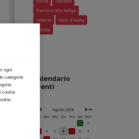
Sicilia
Toscana
Trentino Alto Adige
Umbria
Valle d'Aosta
Veneto
er ogni
Calendario
do categorie
Eventi
egoria
i cookie
ookie.
Agosto 2026
Lun
Mar
Mer
Gio
Ven
Sab
Dom
1
2
6
3
4
5
7
8
9