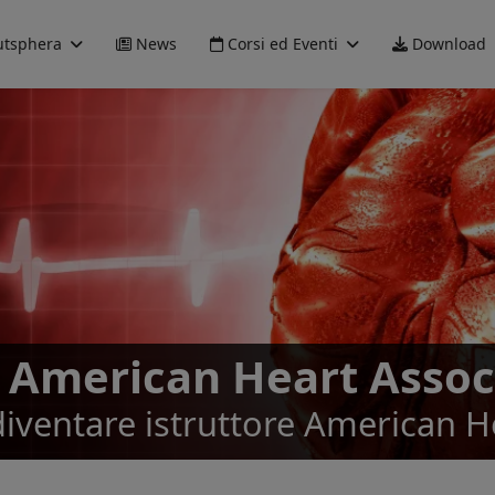
tsphera
News
Corsi ed Eventi
Download
i American Heart Assoc
diventare istruttore American H