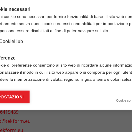
kie necessari
e sanitario. Il personale non sanitario potrà partecipare a
ni cookie sono necessari per fornire funzionalità di base. Il sito web no
o) oppure approfondire con esercitazione aggiuntive gli alt
ettamente senza questi cookie ed essi sono abilitati per impostazione pr
possono essere disabilitati al fine di poter navigare sul sito.
CookieHub
o: 74% nel test scritto e "Adeguate" nello skill test),
LS in formato e-Card.
ferenze
okie di preferenze consentono al sito web di ricordare alcune informazion
onalizzare il modo in cui il sito web appare o si comporta per ogni uten
udere la memorizzazione di valuta, regione, lingua o tema e colori selezi
ie analitici
INFORMAZIONI
POSTAZIONI
okie analitici ci aiutano a migliorare il nostro sito web raccogliendo e s
Cookie co
mazioni sull’utilizzo dello stesso da parte dell’utente.
 6415489
Google Analytics
io@tekform.eu
/tekform.eu