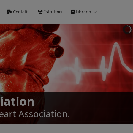
Precedente
Precedente
successivo
successivo
Contatti
Istruttori
Libreria
iation
eart Association.