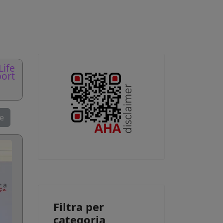
Life
ort
se
Filtra per
categoria