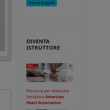
Scarica la guida
e consentire
DIVENTA
o potrebbe
ISTRUTTORE
Percorso per diventare
istruttore
American
Heart Association