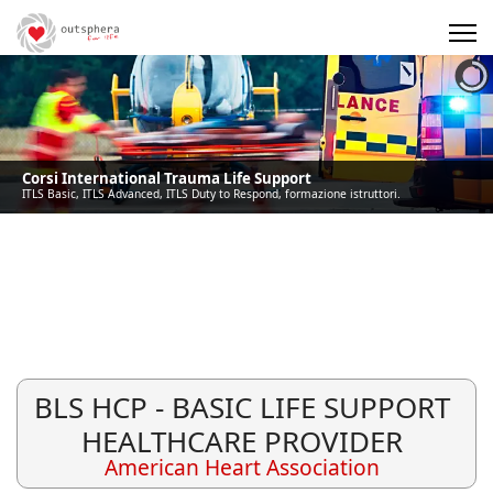
Precedente
Precedente
successivo
successivo
Corsi International Trauma Life Support
ITLS Basic, ITLS Advanced, ITLS Duty to Respond, formazione istruttori.
BLS HCP - BASIC LIFE SUPPORT
HEALTHCARE PROVIDER
American Heart Association