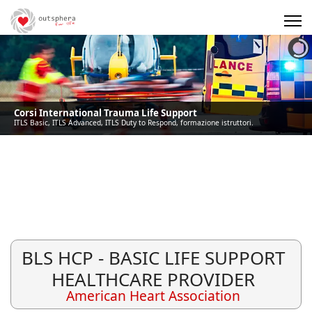
Precedente
Precedente
successivo
successivo
Corsi International Trauma Life Support
ITLS Basic, ITLS Advanced, ITLS Duty to Respond, formazione istruttori.
BLS HCP - BASIC LIFE SUPPORT
HEALTHCARE PROVIDER
American Heart Association