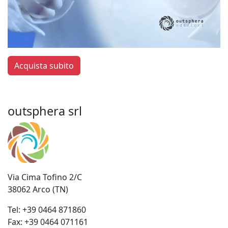
Acquista subito
outsphera srl
Via Cima Tofino 2/C
38062 Arco (TN)
Tel:
+39 0464 871860
Fax:
+39 0464 071161